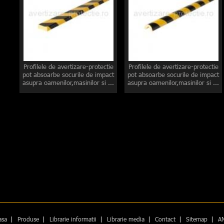
Profilele de avertizare-protectie
Profilele de avertizare-protectie
pot absoarbe socurile de impact
pot absoarbe socurile de impact
asupra oamenilor,masinilor si ...
asupra oamenilor,masinilor si ...
asa
|
Produse
|
Librarie informatii
|
Librarie media
|
Contact
|
Sitemap
|
A