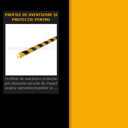
PROFILE DE AVERTIZARE ȘI
PROTECȚIE PENTRU
MUCHII
Profilele de avertizare-protectie
pot absoarbe socurile de impact
asupra oamenilor,masinilor si ...