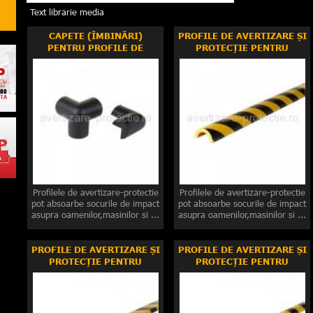
Text librarie media
CAPETE (ÎMBINĂRI)
PROFILE DE AVERTIZARE ȘI
PENTRU PROFILE DE
PROTECȚIE PENTRU
AVERTIZARE ȘI PROTECȚIE
CABLURI ȘI ȚEVI
(TUBULATURĂ)
Profilele de avertizare-protectie
Profilele de avertizare-protectie
pot absoarbe socurile de impact
pot absoarbe socurile de impact
asupra oamenilor,masinilor si ...
asupra oamenilor,masinilor si ...
PROFILE DE AVERTIZARE ȘI
PROFILE DE AVERTIZARE ȘI
PROTECȚIE PENTRU
PROTECȚIE PENTRU
SUPRAFEȚE
COLȚURI